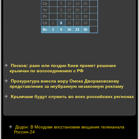
Ср
5
12
19
26
Чт
6
13
20
27
Пт
7
14
21
28
Сб
1
8
15
22
29
Вс
2
9
16
23
30
Песков: рано или поздно Киев примет решение
крымчан по воссоединению с РФ
Прокуратура внесла мэру Омска Двораковскому
представление за неубранную незаконную рекламу
Крымчане будут служить во всех российских регионах
Додон: В Молдове восстановим вещание телеканала
Россия-24