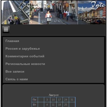
Главная
Россия и зарубежье
Комментарии событий
Региональные новости
Все записи
Связь с нами
Август
Пн
3
10
17
24
31
Вт
4
11
18
25