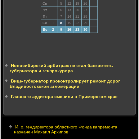
Ср
5
12
19
26
Чт
6
13
20
27
Пт
7
14
21
28
Сб
1
8
15
22
29
Вс
2
9
16
23
30
Новосибирский арбитраж не стал банкротить
губернатора и генпрокурора
Вице-губернатор проконтролирует ремонт дорог
Владивостокской агломерации
Главного аудитора сменили в Приморском крае
И. о. гендиректора областного Фонда капремонта
назначен Михаил Архипов