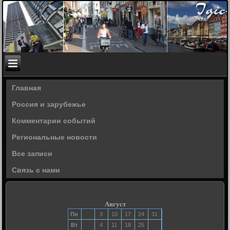
Главная
Россия и зарубежье
Комментарии событий
Региональные новости
Все записи
Связь с нами
Август
Пн
3
10
17
24
31
Вт
4
11
18
25