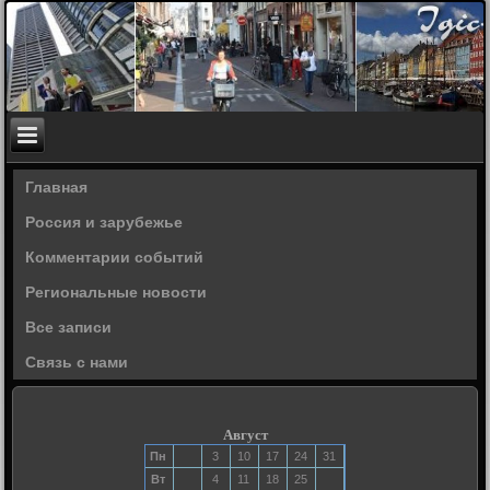
Главная
Россия и зарубежье
Комментарии событий
Региональные новости
Все записи
Связь с нами
Август
Пн
3
10
17
24
31
Вт
4
11
18
25