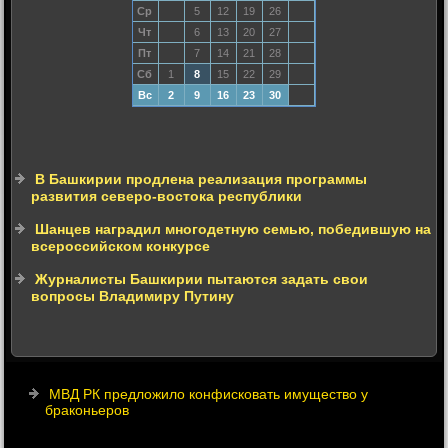
Ср
5
12
19
26
Чт
6
13
20
27
Пт
7
14
21
28
Сб
1
8
15
22
29
Вс
2
9
16
23
30
В Башкирии продлена реализация программы
развития северо-востока республики
Шанцев наградил многодетную семью, победившую на
всероссийском конкурсе
Журналисты Башкирии пытаются задать свои
вопросы Владимиру Путину
МВД РК предложило конфисковать имущество у
браконьеров