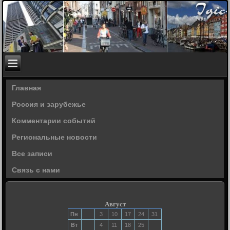
Главная
Россия и зарубежье
Комментарии событий
Региональные новости
Все записи
Связь с нами
Август
Пн
3
10
17
24
31
Вт
4
11
18
25