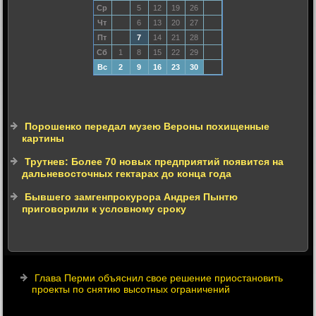
Ср
5
12
19
26
Чт
6
13
20
27
Пт
7
14
21
28
Сб
1
8
15
22
29
Вс
2
9
16
23
30
Порошенко передал музею Вероны похищенные
картины
Трутнев: Более 70 новых предприятий появится на
дальневосточных гектарах до конца года
Бывшего замгенпрокурора Андрея Пынтю
приговорили к условному сроку
Глава Перми объяснил свое решение приостановить
проекты по снятию высотных ограничений