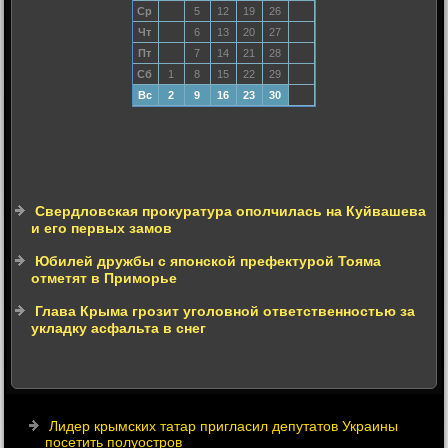
Ср
5
12
19
26
Чт
6
13
20
27
Пт
7
14
21
28
Сб
1
8
15
22
29
Вс
2
9
16
23
30
Свердловская прокуратура ополчилась на Куйвашева
и его первых замов
Юбилей дружбы с японской префектурой Тояма
отметят в Приморье
Глава Крыма грозит уголовной ответственностью за
укладку асфальта в снег
Лидер крымских татар пригласил депутатов Украины
посетить полуостров