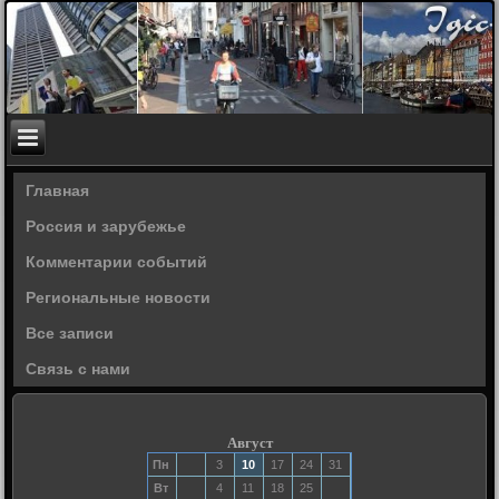
Главная
Россия и зарубежье
Комментарии событий
Региональные новости
Все записи
Связь с нами
Август
Пн
3
10
17
24
31
Вт
4
11
18
25