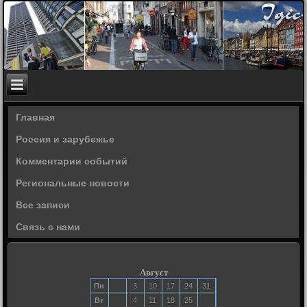
Главная
Россия и зарубежье
Комментарии событий
Региональные новости
Все записи
Связь с нами
Август
Пн
3
10
17
24
31
Вт
4
11
18
25