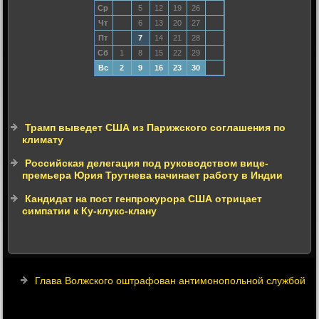
Ср
5
12
19
26
Чт
6
13
20
27
Пт
7
14
21
28
Сб
1
8
15
22
29
Вс
2
9
16
23
30
Трамп выведет США из Парижского соглашения по
климату
Российская делегация под руководством вице-
премьера Юрия Трутнева начинает работу в Индии
Кандидат на пост генпрокурора США отрицает
симпатии к Ку-клукс-клану
Глава Волжского оштрафован антимонопольной службой