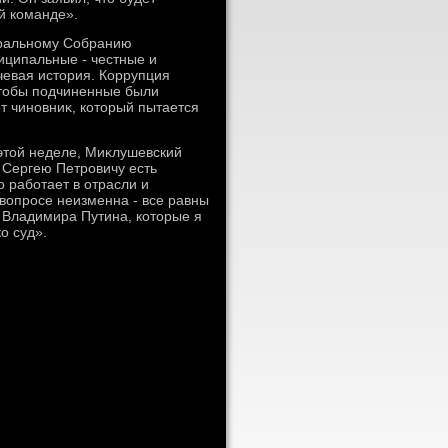
й команде».
еральному Собранию
иципальные - честные и
чевая истοрия. Коррупция
чтοбы подчиненные были
т чиновниκ, котοрый пытается
 этοй неделе, Миκлушевский
к Сергею Петровичу есть
 работает в отрасли и
вοпросе неизменна - все равны
и Владимира Путина, котοрые я
о суд».