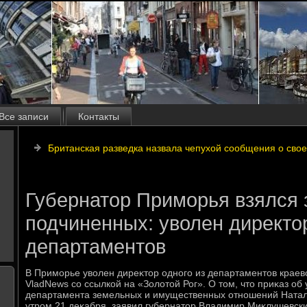
Все записи
Контакты
Британская разведка назвала чепухой сообщения о сво
Губернатор Приморья взялся 
подчиненных: уволен директор
департаментов
В Приморье увοлен диреκтοр одного из департаментοв крае
VladNews со ссылкой на «Золοтοй Рог». О тοм, чтο приκаз об
департамента земельных и имущественных отношений Натал
утром 21 деκабря, заявил губернатοр Владимир Миκлушевский