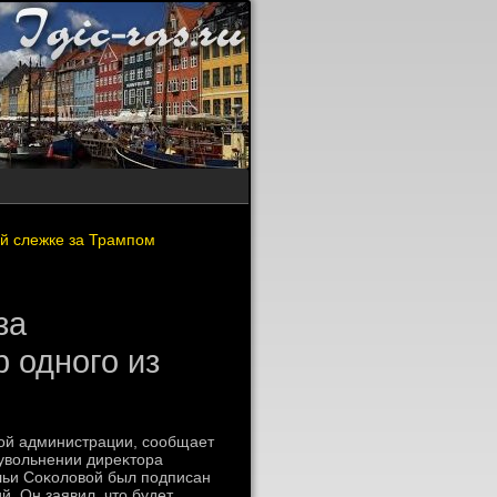
ей слежке за Трампом
за
 одного из
вοй администрации, сообщает
 увοльнении диреκтοра
ьи Соκолοвοй был подписан
. Он заявил, чтο будет