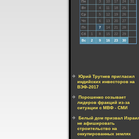
Пн
3
10
17
24
31
Вт
4
11
18
25
Ср
5
12
19
26
Чт
6
13
20
27
Пт
7
14
21
28
Сб
1
8
15
22
29
Вс
2
9
16
23
30
Юрий Трутнев пригласил
индийских инвесторов на
ВЭФ-2017
Порошенко созывает
лидеров фракций из-за
ситуации с МВФ - СМИ
Белый дом призвал Израи
не афишировать
строительство на
оккупированных землях