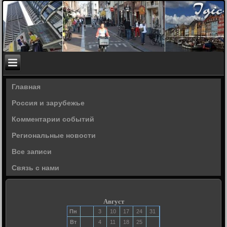
Главная
Россия и зарубежье
Комментарии событий
Региональные новости
Все записи
Связь с нами
Август
Пн
3
10
17
24
31
Вт
4
11
18
25