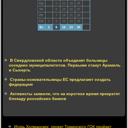
Ср
5
12
19
26
Чт
6
13
20
27
Пт
7
14
21
28
Сб
1
8
15
22
29
Вс
2
9
16
23
30
В Свердловской области объединят больницы
соседних муниципалитетов. Первыми станут Арамиль
и Сысерть
Страны-основательницы ЕС предлагают создать
федерацию
Активисты заявили, что на короткое время прекратят
блокаду российских банков
Игорь Холманских: проект Томинского ГОК пройдет