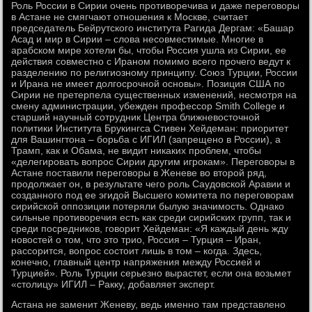
Роль России в Сирии очень противоречива и даже переговоры
в Астане не смягчают отношения к Москве, считает
председатель Бейрутского института Рагида Дергам: «Башар
Асад и мир в Сирии – слова несовместимые. Многие в
арабском мире хотели бы, чтобы Россия ушла из Сирии, ее
действия совместно с Ираном помимо всего прочего ведут к
разделению по религиозному принципу. Союз Турции, России
и Ирана не имеет долгосрочной основы». Позиция США по
Сирии не претерпела существенных изменений, несмотря на
смену администрации, убежден профессор Smith Сollege и
старший научный сотрудник Центра ближневосточной
политики Института Брукингса Стивен Хейдеман: приоритет
для Вашингтона – борьба с ИГИЛ (запрещено в России), а
Трамп, как и Обама, не видит никаких проблем, чтобы
«делегировать вопрос Сирии другим игрокам». Переговоры в
Астане поставили переговоры в Женеве во второй ряд,
продолжает он, в результате чего роль Саудовской Аравии и
созданного под ее эгидой Высшего комитета по переговорам
сирийской оппозиции потеряли былую значимость. Однако
сильные противоречия есть как среди сирийских групп, так и
среди посредников, говорит Хейдеман: «Я каждый день жду
новостей о том, что это трио, Россия – Турция – Иран,
рассорится, вопрос состоит лишь в том – когда. Здесь,
конечно, главный центр напряжения между Россией и
Турцией». Роль Турции серьезно вырастет, если она возьмет
«столицу» ИГИЛ – Ракку, добавляет эксперт.
Астана не заменит Женеву, ведь именно там представлено