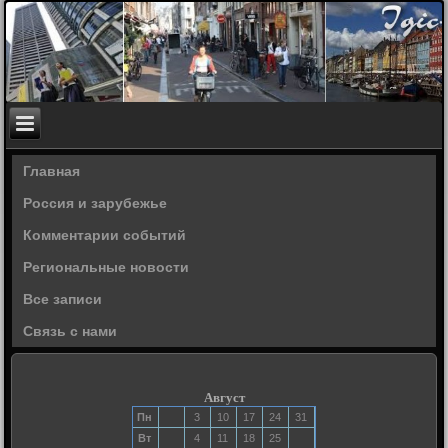
Главная
Россия и зарубежье
Комментарии событий
Региональные новости
Все записи
Связь с нами
Август
Пн
3
10
17
24
31
Вт
4
11
18
25