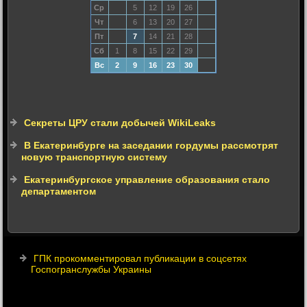
Ср
5
12
19
26
Чт
6
13
20
27
Пт
7
14
21
28
Сб
1
8
15
22
29
Вс
2
9
16
23
30
Секреты ЦРУ стали добычей WikiLeaks
В Екатеринбурге на заседании гордумы рассмотрят
новую транспортную систему
Екатеринбургское управление образования стало
департаментом
ГПК прокомментировал публикации в соцсетях
Госпогранслужбы Украины