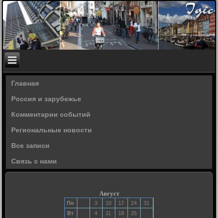
Главная
Россия и зарубежье
Комментарии событий
Региональные новости
Все записи
Связь с нами
Август
Пн
3
10
17
24
31
Вт
4
11
18
25