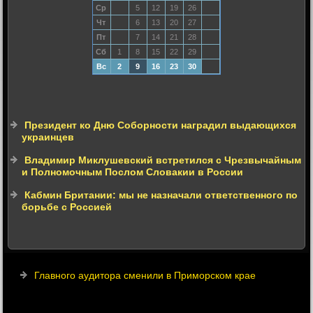
Ср
5
12
19
26
Чт
6
13
20
27
Пт
7
14
21
28
Сб
1
8
15
22
29
Вс
2
9
16
23
30
Президент ко Дню Соборности наградил выдающихся
украинцев
Владимир Миклушевский встретился с Чрезвычайным
и Полномочным Послом Словакии в России
Кабмин Британии: мы не назначали ответственного по
борьбе с Россией
Главного аудитора сменили в Приморском крае