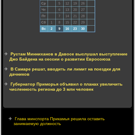
Ср
5
12
19
26
Чт
6
13
20
27
Пт
7
14
21
28
Сб
1
8
15
22
29
Вс
2
9
16
23
30
Рустам Минниханов в Давосе выслушал выступление
Джо Байдена на сессии о развитии Евросоюза
В Самаре решат, вводить ли лимит на поездки для
дачников
Губернатор Приморья объявил о планах увеличить
численность региона до 3 млн человек
Глава минспорта Прикамья решила оставить
занимаемую должность