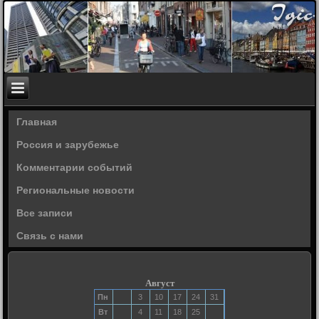
Главная
Россия и зарубежье
Комментарии событий
Региональные новости
Все записи
Связь с нами
Август
Пн
3
10
17
24
31
Вт
4
11
18
25