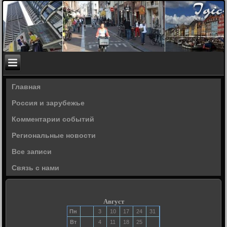
Главная
Россия и зарубежье
Комментарии событий
Региональные новости
Все записи
Связь с нами
Август
Пн
3
10
17
24
31
Вт
4
11
18
25