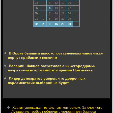
Ср
5
12
19
26
Чт
6
13
20
27
Пт
7
14
21
28
Сб
1
8
15
22
29
Вс
2
9
16
23
30
В Омске бывшим высокопоставленным чиновникам
вернут прибавки к пенсиям
Валерий Шанцев встретился с нижегородцами-
лауреатами всероссийской премии Призвание
Лидер демократов уверен, что досрочных
парламентских выборов не будет
Хватит увлекаться тотальным контролем. За счет чего
Лукашенко требует облегчить условия для бизнеса