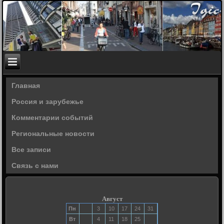
Главная
Россия и зарубежье
Комментарии событий
Региональные новости
Все записи
Связь с нами
Август
Пн
3
10
17
24
31
Вт
4
11
18
25