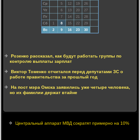
Ср
5
12
19
26
Чт
6
13
20
27
Пт
7
14
21
28
Сб
1
8
15
22
29
Вс
2
9
16
23
30
Розенко рассказал, как будут работать группы по
контролю выплаты зарплат
Виктор Томенко отчитался перед депутатами ЗС о
работе правительства за прошлый год
На пост мэра Омска заявились уже четыре человека,
но их фамилии держат втайне
Центральный аппарат МВД сократят примерно на 10%