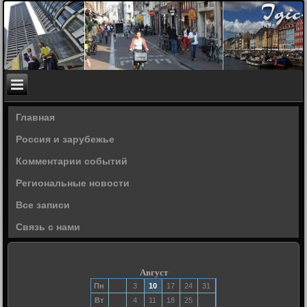
Главная
Россия и зарубежье
Комментарии событий
Региональные новости
Все записи
Связь с нами
Август
Пн
3
10
17
24
31
Вт
4
11
18
25