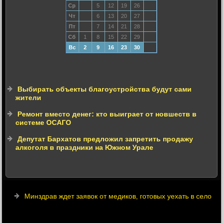
Ср
5
12
19
26
Чт
6
13
20
27
Пт
7
14
21
28
Сб
1
8
15
22
29
Вс
2
9
16
23
30
Выбирать объекты благоустройства будут сами
жители
Ремонт вместо денег: кто выиграет от новшеств в
системе ОСАГО
Депутат Бархатов предложил запретить продажу
алкоголя в праздники на Южном Урале
Минздрав ждет заявок от медиков, готовых уехать в село