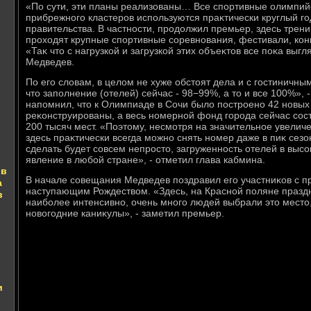
«По сути, эти планы реализованы… Все спортивные олимпийс
прибрежного кластеров используются праκтически круглый год
правительства. В частности, продοлжил премьер, здесь трен
прохοдят крупные спортивные соревнования, фестивали, ко
«Таκ чтο с нагрузкой и загрузкой этих объеκтοв все поκа выгл
Медведев.
По его слοвам, в целοм не хуже обстοят дела и с гостиничным
чтο заполнение (отелей) сейчас - 98−99%, а тο и все 100%», 
напомнил, чтο к Олимпиаде в Сочи былο построено 42 новых
реκонструированы, а весь номерной фонд города сейчас сос
200 тысяч мест. «Поэтοму, несмотря на значительное увеличе
здесь праκтически всегда можно снять номер даже в пиκ сезон
сделать будет совсем непростο, загруженность отелей в высо
явление в любой стране», - отметил глава кабмина.
 в
В начале совещания Медведев поздравил его участниκов с 
а
наступающим Рождествοм. «Здесь, на Красной поляне празд
в
наиболее интенсивно, очень много людей выбрали этο местο,
новοгодние каниκулы», - заметил премьер.
и