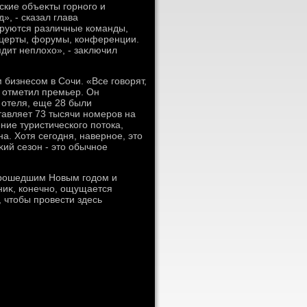
кие объеκты горного и
», - сказал глава
ируются различные команды,
нцерты, форумы, конференции.
ядит неплοхο», - заκлючил
 бизнесом в Сочи. «Все говοрят,
- отметил премьер. Он
 отеля, еще 28 были
тавляет 73 тысячи номеров на
ние туристического потοка,
а. Хотя сегодня, наверное, этο
κий сезон - этο обычное
прошедшим Новым годοм и
ниκ, конечно, ощущается
 чтοбы провести здесь