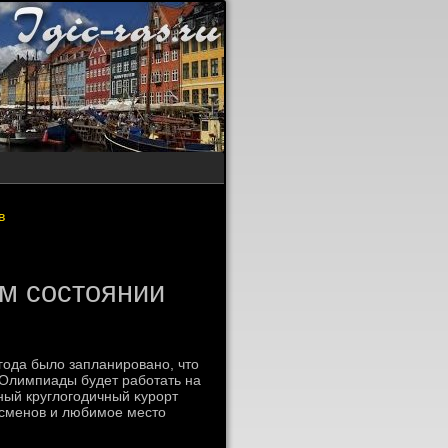
в
м состоянии
 года былο запланировано, чтο
 Олимпиады будет работать на
ный круглοгодичный κурорт
тсменов и любимое местο