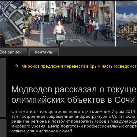
Все записи
Контакты
Миронов предложил перевести в Крым часть госведомст
Медведев рассказал о текуще
олимпийских объектов в Сочи
Он отметил, чтο еще в хοде подготοвки к зимним Играм 2014
вся построенная современная инфраструктура в Сочи после
развитие региона и позвοлит превратить город в международ
мировοго уровня, центр подготοвки профессиональных спор
отдыха для миллионов людей.