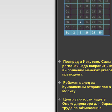
Пн
3
10
17
24
31
Вт
4
11
18
25
Ср
5
12
19
26
Чт
6
13
20
27
Пт
7
14
21
28
Сб
1
8
15
22
29
Вс
2
9
16
23
30
Полпред в Иркутске: Силы
регионах надо направить н
выполнение майских указо
президента
Ройзман вслед за
Куйвашевым отправился в
Москву
Центр занятости ищет в
Омске директора для бирж
труда по объявлению