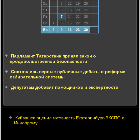
Ср
5
12
19
26
Чт
6
13
20
27
Пт
7
14
21
28
Сб
1
8
15
22
29
Вс
2
9
16
23
30
Парламент Татарстана принял закон о
продовольственной безопасности
Состоялись первые публичные дебаты о реформе
избирательной системы
Депутатам добавят помощников и экспертности
Куйвашев оценил готовность Екатеринбург-ЭКСПО к
Иннопрому