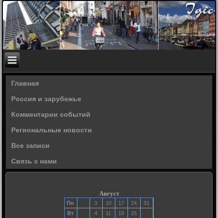
Главная
Россия и зарубежье
Комментарии событий
Региональные новости
Все записи
Связь с нами
Август
Пн
3
10
17
24
31
Вт
4
11
18
25