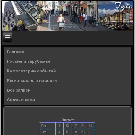
Главная
Россия и зарубежье
Комментарии событий
Региональные новости
Все записи
Связь с нами
Август
Пн
3
10
17
24
31
Вт
4
11
18
25