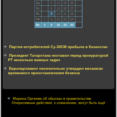
Ср
5
12
19
26
Чт
6
13
20
27
Пт
7
14
21
28
Сб
1
8
15
22
29
Вс
2
9
16
23
30
Партия истребителей Су-30СМ прибыла в Казахстан
Президент Татарстана поставил перед прокуратурой
РТ несколько важных задач
Европарламент окончательно утвердил механизм
временного приостановления безвиза
Марина Оргеева об обысках в правительстве:
Оперативные действия, к сожалению, могут быть ещё