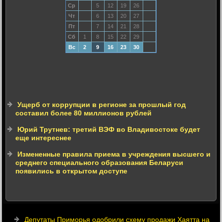
Ср
5
12
19
26
Чт
6
13
20
27
Пт
7
14
21
28
Сб
1
8
15
22
29
Вс
2
9
16
23
30
Ущерб от коррупции в регионе за прошлый год
составил более 80 миллионов рублей
Юрий Трутнев: третий ВЭФ во Владивостоке будет
еще интереснее
Измененные правила приема в учреждения высшего и
среднего специального образования Беларуси
появились в открытом доступе
Депутаты Приморья одобрили схему продажи Хаятта на