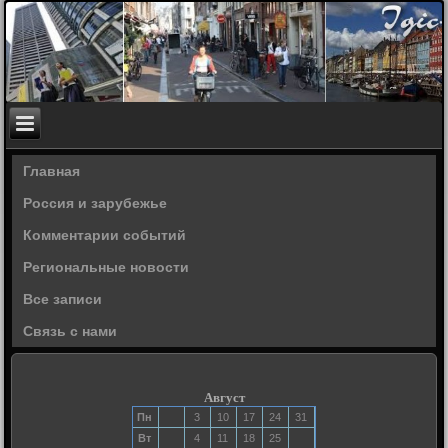
Главная
Россия и зарубежье
Комментарии событий
Региональные новости
Все записи
Связь с нами
Август
Пн
3
10
17
24
31
Вт
4
11
18
25