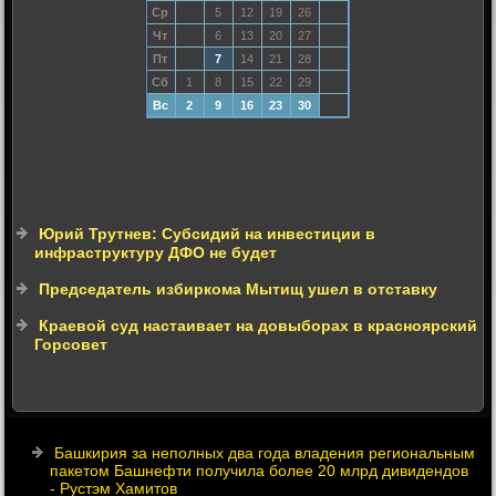
Ср
5
12
19
26
Чт
6
13
20
27
Пт
7
14
21
28
Сб
1
8
15
22
29
Вс
2
9
16
23
30
Юрий Трутнев: Субсидий на инвестиции в
инфраструктуру ДФО не будет
Председатель избиркома Мытищ ушел в отставку
Краевой суд настаивает на довыборах в красноярский
Горсовет
Башкирия за неполных два года владения региональным
пакетом Башнефти получила более 20 млрд дивидендов
- Рустэм Хамитов