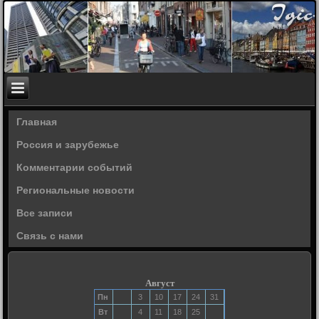
Главная
Россия и зарубежье
Комментарии событий
Региональные новости
Все записи
Связь с нами
Август
Пн
3
10
17
24
31
Вт
4
11
18
25