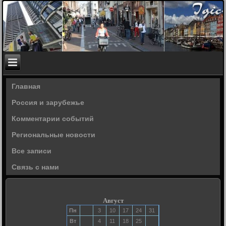
Главная
Россия и зарубежье
Комментарии событий
Региональные новости
Все записи
Связь с нами
Август
Пн
3
10
17
24
31
Вт
4
11
18
25