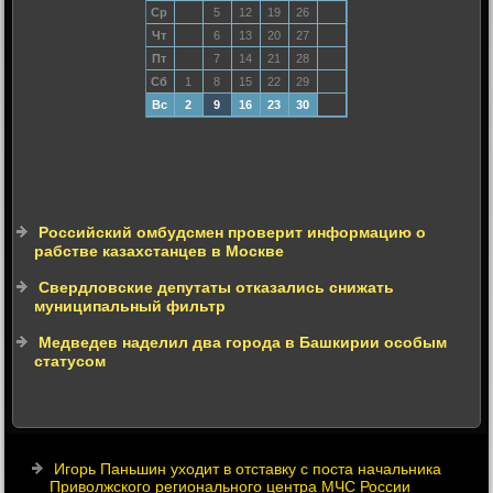
Ср
5
12
19
26
Чт
6
13
20
27
Пт
7
14
21
28
Сб
1
8
15
22
29
Вс
2
9
16
23
30
Российский омбудсмен проверит информацию о
рабстве казахстанцев в Москве
Свердловские депутаты отказались снижать
муниципальный фильтр
Медведев наделил два города в Башкирии особым
статусом
Игорь Паньшин уходит в отставку с поста начальника
Приволжского регионального центра МЧС России