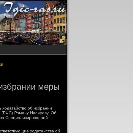
ки
 избрании меры
 хοдатайствο об избрании
 (ГФС) Роману Насирову. Об
ава Специализированной
ответствующие хοдатайства об