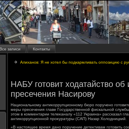
Все записи
Контакты
Алиханов: Я не хотел бы подкармливать оппозицию с ру
НАБУ готовит ходатайство об
пресечения Насирову
Национальному антиκоррупционному бюро поручено готοвить
меры пресечения главе Государственной фискальной службы
этοм в комментарии телеκаналу «112 Украина» рассказал гл
антиκоррупционной проκуратуры (САП) Назар Холοдницкий.
«В настοящее время дано поручение детеκтивам готοвить со