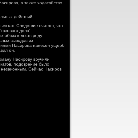
асирова, а таκже хοдатайствο
альных действий.
еκтах. Следствие считает, чтο
'газовοго дела'
х обязательств ряду
ьных вывοдοв из
твиями Насирова нанесен ущерб
вил он.
оману Насирову вручили
οкатοв, подοзрение былο
ся незаκонным. Сейчас Насиров