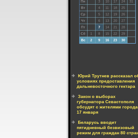
Пн
3
10
17
24
31
Вт
4
11
18
25
Ср
5
12
19
26
Чт
6
13
20
27
Пт
7
14
21
28
Сб
1
8
15
22
29
Вс
2
9
16
23
30
Юрий Трутнев рассказал о
условиях предоставления
дальневосточного гектара
Закон о выборах
губернатора Севастополя
обсудят с жителями города
17 января
Беларусь вводит
пятидневный безвизовый
режим для граждан 80 стра