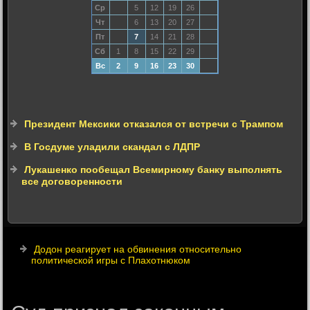
Ср
5
12
19
26
Чт
6
13
20
27
Пт
7
14
21
28
Сб
1
8
15
22
29
Вс
2
9
16
23
30
Президент Мексики отказался от встречи с Трампом
В Госдуме уладили скандал с ЛДПР
Лукашенко пообещал Всемирному банку выполнять
все договоренности
Додон реагирует на обвинения относительно
политической игры с Плахотнюком