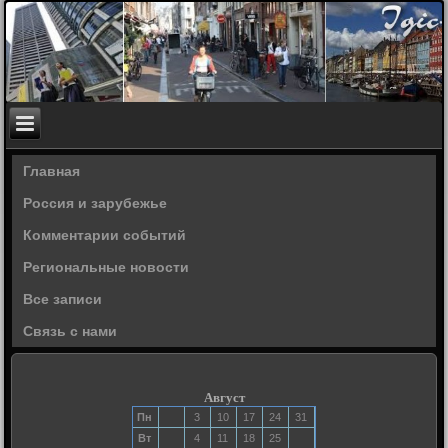
Главная
Россия и зарубежье
Комментарии событий
Региональные новости
Все записи
Связь с нами
Август
Пн
3
10
17
24
31
Вт
4
11
18
25