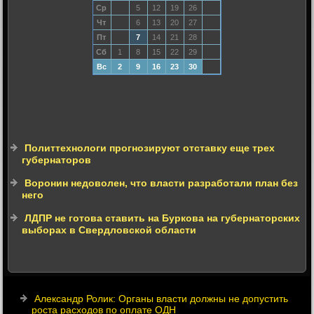
Ср
5
12
19
26
Чт
6
13
20
27
Пт
7
14
21
28
Сб
1
8
15
22
29
Вс
2
9
16
23
30
Политтехнологи прогнозируют отставку еще трех
губернаторов
Воронин недоволен, что власти разработали план без
него
ЛДПР не готова ставить на Буркова на губернаторских
выборах в Свердловской области
Александр Ролик: Органы власти должны не допустить
роста расходов по оплате ОДН