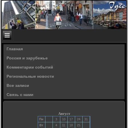
Главная
Россия и зарубежье
Комментарии событий
Региональные новости
Все записи
Связь с нами
Август
Пн
3
10
17
24
31
Вт
4
11
18
25