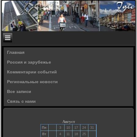
Главная
Россия и зарубежье
Комментарии событий
Региональные новости
Все записи
Связь с нами
Август
Пн
3
10
17
24
31
Вт
4
11
18
25