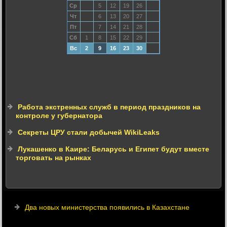
Ср
5
12
19
26
Чт
6
13
20
27
Пт
7
14
21
28
Сб
1
8
15
22
29
Вс
2
9
16
23
30
Работа экстренных служб в период праздников на
контроле у губернатора
Секреты ЦРУ стали добычей WikiLeaks
Лукашенко в Каире: Беларусь и Египет будут вместе
торговать на рынках
Два новых министерства появились в Казахстане