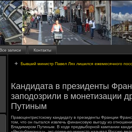
Все записи
Контакты
Бывший министр Павел Лях лишился ежемесячного пособ
Кандидата в президенты Фра
заподозрили в монетизации д
Путиным
Правоцентристскому кандидату в президенты Франции Франс
том, что он пытался извлечь финансовую выгоду из отношен
Владимиром Путиным. В ходе предвыборной кампании канди
«Республиканцы», экс-премьер-министр называл Россию велик