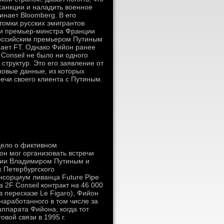
санкции и наладить военное
инает Bloomberg. В его
томки русских эмигрантов
ти премьер-минстра Франции
 российским премьером Путиным
нает FT. Однако Фийон ранее
 Conseil не было ни одного
структур. Это его заявление от
 новые данные, из которых
речи своего клиента с Путиным.
дело о фиктивном
н мог организовать встречи
сии Владимиром Путиным и
х Петербургского
нсорциум ливанца Future Pipe
 2F Conseil контракт на 46 000
в пересказе Le Figaro), Фийон
наработанного в том числе за
ппарата Фийона, когда тот
вой связи в 1995 г.