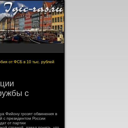
ия от ФСБ в 10 тыс. рублей
нции
ружбы с
уа Фийону грозят обвинения в
ий с президентом России
дат от партии
ой страной, давал понять, что