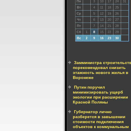
Пн
3
10
17
24
31
Вт
4
11
18
25
Ср
5
12
19
26
Чт
6
13
20
27
Пт
7
14
21
28
Сб
1
8
15
22
29
Вс
2
9
16
23
30
Замминистра строительст
порекомендовал снизить
этажность нового жилья в
Воронеже
Путин поручил
минимизировать ущерб
экологии при расширении
Красной Поляны
Губернатор лично
разберется в завышении
стоимости подключения
объектов к коммунальным