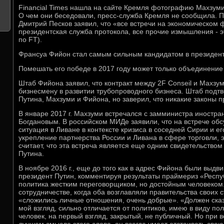
Financial Times нашла на сайте Кремля фотографию Махзуми
О чем они беседовали, пресс-служба Кремля не сообщила. П
Дмитрий Песков заявил, что «все встречи на экономическом 
президентская служба протокола, все прочие измышления - э
по FT).
Франсуа Фийон стал самым сильным кандидатом в президен
Помешать его победе в 2017 году может только объединение
Штаб Фийона заявил, что контракт между 2F Conseil и Махз
бизнесмену в развитии трубопроводного бизнеса. Штаб подтв
Путина, Махзуми и Фийона, но заверил, что никакие законы 
В январе 2017 г. Махзуми встречался с замминистра иностр
Богдановым. В российском МИДе заявили, что на встрече об
ситуация в Ливане в контексте кризиса в соседней Сирии и ег
укрепление партнерства России и Ливана в сфере торговли, 
считает, что эта встреча является еще одним свидетельством
Путина.
В ноябре 2016 г., еще до того как в адрес Фийона были выдв
президент Путин, комментируя результаты праймериз «Респуб
политика жестким переговорщиком, но достойным человеком
сотрудничестве, когда оба возглавляли правительства своих с
«сложились личные отношения, очень добрые». «Должен сказа
мой взгляд, сильно отличается от политиков, имею в виду пол
человек, на первый взгляд, закрытый, не публичный. Но при в