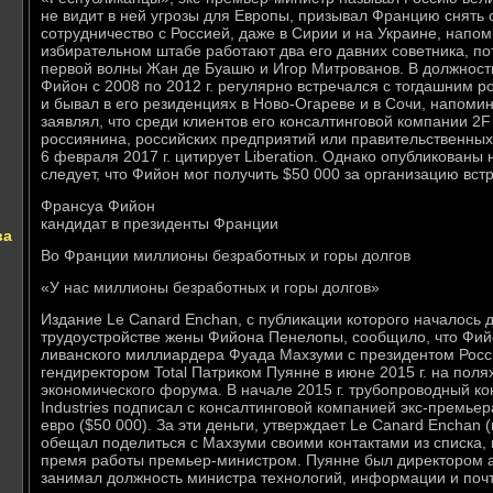
не видит в ней угрозы для Европы, призывал Францию снять 
сотрудничество с Россией, даже в Сирии и на Украине, напом
избирательном штабе работают два его давних советника, по
первой волны Жан де Буашю и Игор Митрованов. В должнос
Фийон с 2008 по 2012 г. регулярно встречался с тогдашним
и бывал в его резиденциях в Ново-Огареве и в Сочи, напоми
заявлял, что среди клиентов его консалтинговой компании 2F
россиянина, российских предприятий или правительственных 
6 февраля 2017 г. цитирует Liberation. Однако опубликованы
следует, что Фийон мог получить $50 000 за организацию вст
Франсуа Фийон
кандидат в президенты Франции
ва
Во Франции миллионы безработных и горы долгов
«У нас миллионы безработных и горы долгов»
Издание Le Canard Enchan, с публикации которого началось 
трудоустройстве жены Фийона Пенелопы, сообщило, что Фийо
ливанского миллиардера Фуада Махзуми с президентом Рос
гендиректором Total Патриком Пуянне в июне 2015 г. на поля
экономического форума. В начале 2015 г. трубопроводный ко
Industries подписал с консалтинговой компанией экс-премьера
евро ($50 000). За эти деньги, утверждает Le Canard Enchan (
обещал поделиться с Махзуми своими контактами из списка, 
премя работы премьер-министром. Пуянне был директором а
занимал должность министра технологий, информации и почто