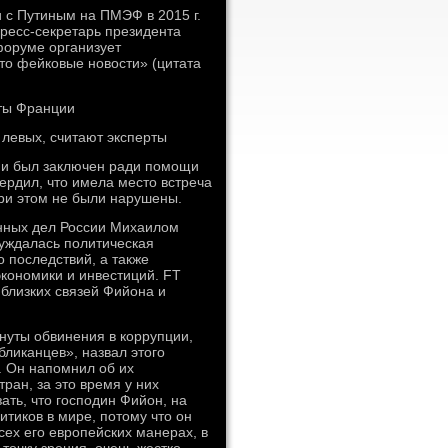
 с Путиным на ПМЭФ в 2015 г.
ресс-секретарь президента
форуме организует
то фейковые новости» (цитата
ты Франции
 левых, считают эксперты
уми был заключен ради помощи
ердил, что имела место встреча
при этом не были нарушены.
анных дел России Михаилом
суждалась политическая
о последствий, а также
экономики и инвестиций. FT
 близких связей Фийона и
инуты обвинения в коррупции,
ликанцев», назвал этого
. Он напомнил об их
тран, за это время у них
ть, что господин Фийон, на
итиков в мире, потому что он
сех его европейских манерах, в