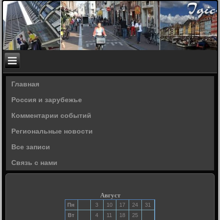
Главная
Россия и зарубежье
Комментарии событий
Региональные новости
Все записи
Связь с нами
Август
Пн
3
10
17
24
31
Вт
4
11
18
25