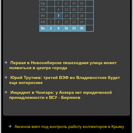
Ср
5
12
19
26
Чт
6
13
20
27
Пт
7
14
21
28
Сб
1
8
15
22
29
Вс
2
9
16
23
30
Первая в Новосибирске пешеходная улица может
появиться в центре города
Юрий Трутнев: третий ВЭФ во Владивостоке будет
еще интереснее
Инцидент в Чонгаре: у Аскера нет юридической
принадлежности к ВСУ - Бирюков
Аксенов взял под контроль работу коллекторов в Крыму