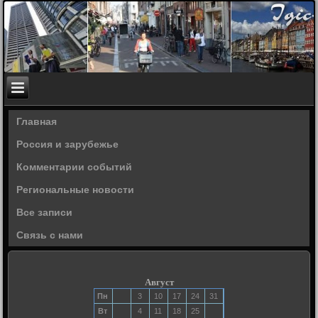
Главная
Россия и зарубежье
Комментарии событий
Региональные новости
Все записи
Связь с нами
Август
Пн
3
10
17
24
31
Вт
4
11
18
25