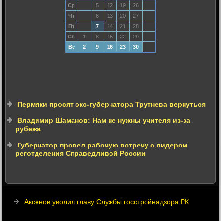
Ср
5
12
19
26
Чт
6
13
20
27
Пт
7
14
21
28
Сб
1
8
15
22
29
Вс
2
9
16
23
30
Пермяки просят экс-губернатора Трутнева вернуться
Владимир Шаманов: Нам не нужны учителя из-за
рубежа
Губернатор провел рабочую встречу с лидером
реготделения Справедливой России
Аксенов уволил главу Службы госстройнадзора РК