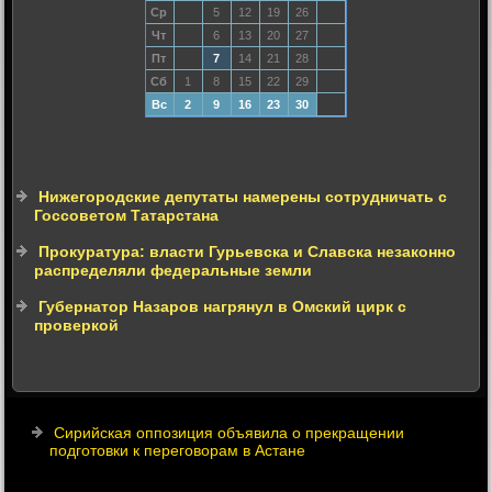
Ср
5
12
19
26
Чт
6
13
20
27
Пт
7
14
21
28
Сб
1
8
15
22
29
Вс
2
9
16
23
30
Нижегородские депутаты намерены сотрудничать с
Госсоветом Татарстана
Прокуратура: власти Гурьевска и Славска незаконно
распределяли федеральные земли
Губернатор Назаров нагрянул в Омский цирк с
проверкой
Cирийская оппозиция объявила о прекращении
подготовки к переговорам в Астане