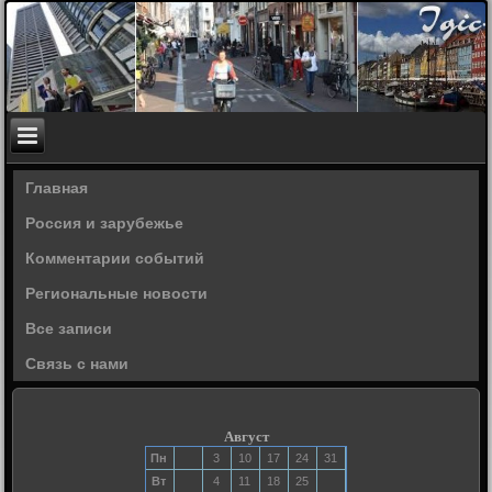
Главная
Россия и зарубежье
Комментарии событий
Региональные новости
Все записи
Связь с нами
Август
Пн
3
10
17
24
31
Вт
4
11
18
25