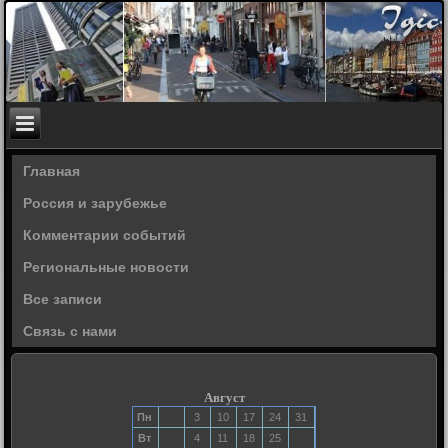
Главная
Россия и зарубежье
Комментарии событий
Региональные новости
Все записи
Связь с нами
Август
Пн
3
10
17
24
31
Вт
4
11
18
25