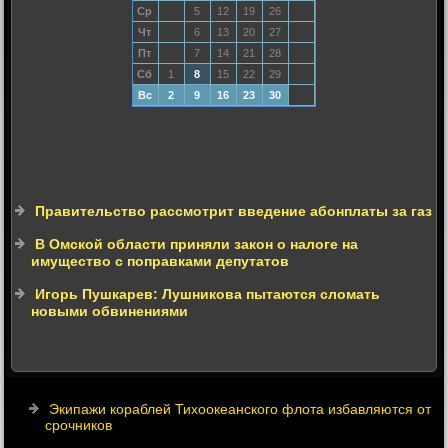
Ср
5
12
19
26
Чт
6
13
20
27
Пт
7
14
21
28
Сб
1
8
15
22
29
Вс
2
9
16
23
30
Правительство рассмотрит введение абонплаты за газ
В Омской области приняли закон о налоге на
имущество с поправками депутатов
Игорь Пушкарев: Лушникова пытаются сломать
новыми обвинениями
Экипажи кораблей Тихоокеанского флота избавляются от
срочников