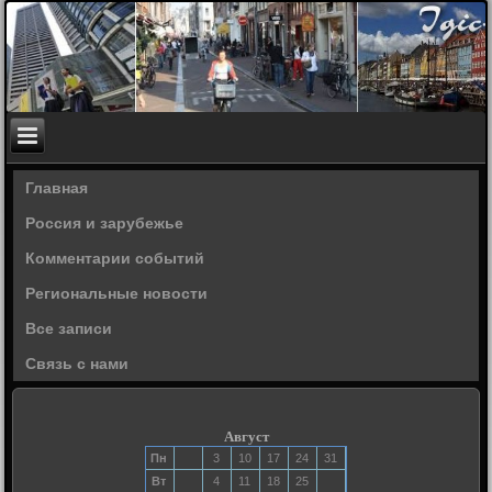
Главная
Россия и зарубежье
Комментарии событий
Региональные новости
Все записи
Связь с нами
Август
Пн
3
10
17
24
31
Вт
4
11
18
25