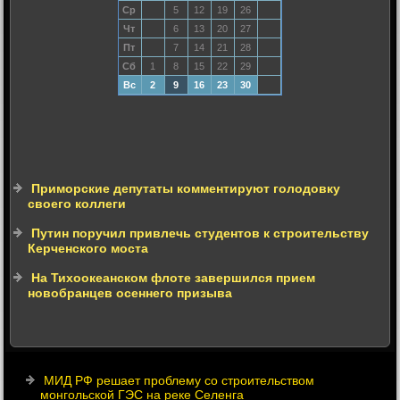
Ср
5
12
19
26
Чт
6
13
20
27
Пт
7
14
21
28
Сб
1
8
15
22
29
Вс
2
9
16
23
30
Приморские депутаты комментируют голодовку
своего коллеги
Путин поручил привлечь студентов к строительству
Керченского моста
На Тихоокеанском флоте завершился прием
новобранцев осеннего призыва
МИД РФ решает проблему со строительством
монгольской ГЭС на реке Селенга