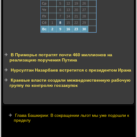
Ср
5
12
19
26
Чт
6
13
20
27
Пт
7
14
21
28
Сб
1
8
15
22
29
Вс
2
9
16
23
30
В Приморье потратят почти 460 миллионов на
реализацию поручения Путина
Нурсултан Назарбаев встретится с президентом Ирана
Краевые власти создали межведомственную рабочую
группу по контролю госзакупок
Глава Башкирии: В сокращении льгот мы уже подошли к
пределу