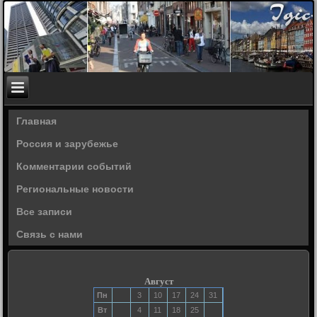
Главная
Россия и зарубежье
Комментарии событий
Региональные новости
Все записи
Связь с нами
Август
Пн
3
10
17
24
31
Вт
4
11
18
25