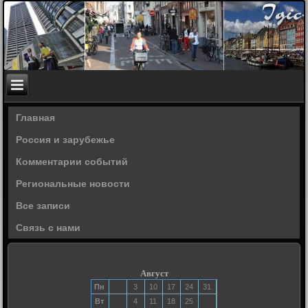
Главная
Россия и зарубежье
Комментарии событий
Региональные новости
Все записи
Связь с нами
Август
Пн
3
10
17
24
31
Вт
4
11
18
25