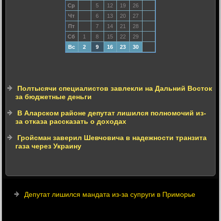
Ср
5
12
19
26
Чт
6
13
20
27
Пт
7
14
21
28
Сб
1
8
15
22
29
Вс
2
9
16
23
30
Полтысячи специалистов завлекли на Дальний Восток
за бюджетные деньги
В Аларском районе депутат лишился полномочий из-
за отказа рассказать о доходах
Гройсман заверил Шевчовича в надежности транзита
газа через Украину
Депутат лишился мандата из-за супруги в Приморье