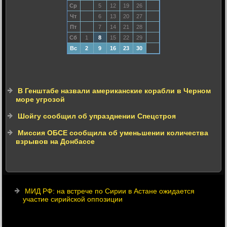
Ср
5
12
19
26
Чт
6
13
20
27
Пт
7
14
21
28
Сб
1
8
15
22
29
Вс
2
9
16
23
30
В Генштабе назвали американские корабли в Черном
море угрозой
Шойгу сообщил об упразднении Спецстроя
Миссия ОБСЕ сообщила об уменьшении количества
взрывов на Донбассе
МИД РФ: на встрече по Сирии в Астане ожидается
участие сирийской оппозиции