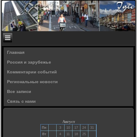
Главная
Россия и зарубежье
Комментарии событий
Региональные новости
Все записи
Связь с нами
Август
Пн
3
10
17
24
31
Вт
4
11
18
25