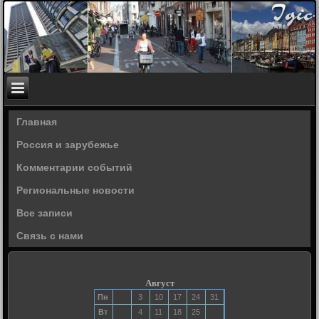
Главная
Россия и зарубежье
Комментарии событий
Региональные новости
Все записи
Связь с нами
Август
Пн
3
10
17
24
31
Вт
4
11
18
25