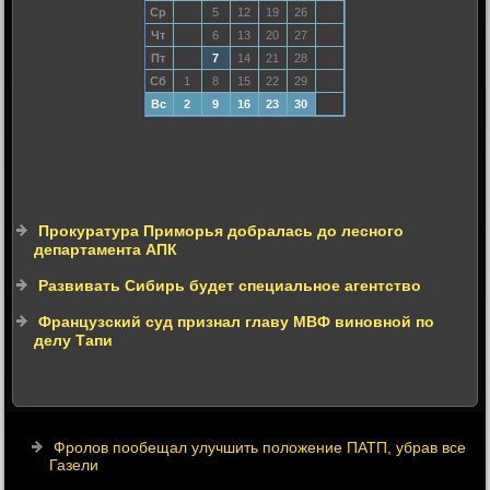
Ср
5
12
19
26
Чт
6
13
20
27
Пт
7
14
21
28
Сб
1
8
15
22
29
Вс
2
9
16
23
30
Прокуратура Приморья добралась до лесного
департамента АПК
Развивать Сибирь будет специальное агентство
Французский суд признал главу МВФ виновной по
делу Тапи
Фролов пообещал улучшить положение ПАТП, убрав все
Газели