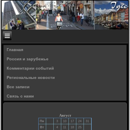
Главная
Россия и зарубежье
Комментарии событий
Региональные новости
Все записи
Связь с нами
Август
Пн
3
10
17
24
31
Вт
4
11
18
25