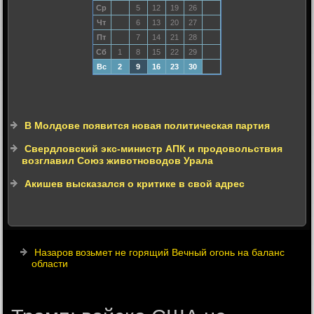
Ср
5
12
19
26
Чт
6
13
20
27
Пт
7
14
21
28
Сб
1
8
15
22
29
Вс
2
9
16
23
30
В Молдове появится новая политическая партия
Свердловский экс-министр АПК и продовольствия
возглавил Союз животноводов Урала
Акишев высказался о критике в свой адрес
Назаров возьмет не горящий Вечный огонь на баланс
области