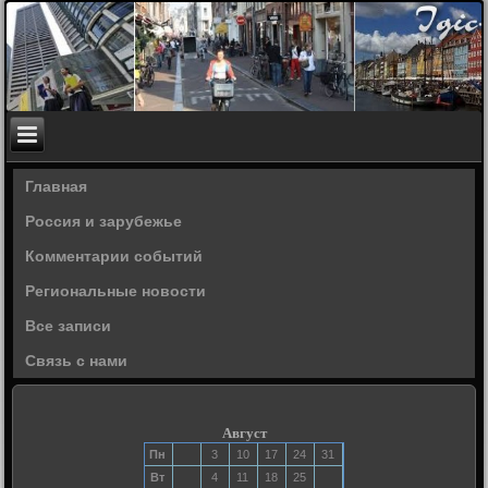
Главная
Россия и зарубежье
Комментарии событий
Региональные новости
Все записи
Связь с нами
Август
Пн
3
10
17
24
31
Вт
4
11
18
25