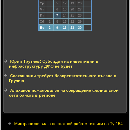
Ср
5
12
19
26
Чт
6
13
20
27
Пт
7
14
21
28
Сб
1
8
15
22
29
Вс
2
9
16
23
30
Юрий Трутнев: Субсидий на инвестиции в
инфраструктуру ДФО не будет
Саакашвили требует беспрепятственного въезда в
Грузию
Алиханов пожаловался на сокращение филиальной
сети банков в регионе
Минтранс заявил о нештатной работе техники на Ту-154