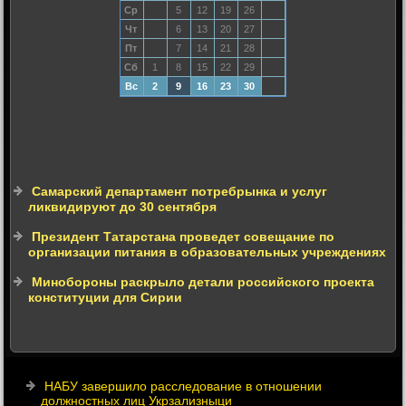
Ср
5
12
19
26
Чт
6
13
20
27
Пт
7
14
21
28
Сб
1
8
15
22
29
Вс
2
9
16
23
30
Самарский департамент потребрынка и услуг
ликвидируют до 30 сентября
Президент Татарстана проведет совещание по
организации питания в образовательных учреждениях
Минобороны раскрыло детали российского проекта
конституции для Сирии
НАБУ завершило расследование в отношении
должностных лиц Укрзализныци