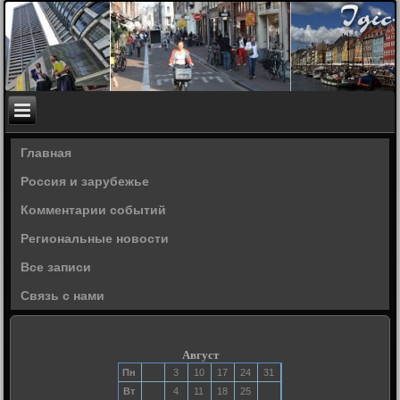
Главная
Россия и зарубежье
Комментарии событий
Региональные новости
Все записи
Связь с нами
Август
Пн
3
10
17
24
31
Вт
4
11
18
25