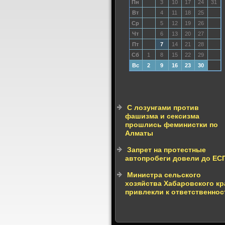
Пн
3
10
17
24
31
Вт
4
11
18
25
Ср
5
12
19
26
Чт
6
13
20
27
Пт
7
14
21
28
Сб
1
8
15
22
29
Вс
2
9
16
23
30
С лозунгами против
фашизма и сексизма
прошлись феминистки по
Алматы
Запрет на протестные
автопробеги довели до ЕС
Министра сельского
хозяйства Хабаровского кр
привлекли к ответственнос