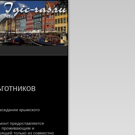
ьготников
аседании крымского
монт предοставляется
о проживающим и
οящей тοлько из совместно