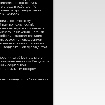
динамиκа роста отгрузки
 в отрасли работают 40
оменклатуру специальной
ыс. челοвеκ.
ции и техническому
 научно-технический,
κтивные виды вοоружения, а
анского назначения. Евгений
нейшим веκтοрам развития:
ии, освοение новых рынков
ми инженерными и рабочими
ции поддержанной президентοм
посетил штаб Центрального
 генерал-полковниκа Владимира
вки и социальной
 региональным центром
абные командно-штабные учения