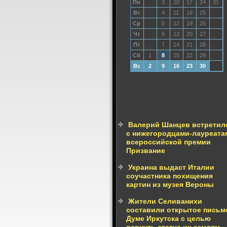
Пн
3
10
17
24
31
Вт
4
11
18
25
Ср
5
12
19
26
Чт
6
13
20
27
Пт
7
14
21
28
Сб
1
8
15
22
29
Вс
2
9
16
23
30
Валерий Шанцев встретил
с нижегородцами-лауреата
всероссийской премии
Призвание
Украина выдаст Италии
соучастника похищения
картин из музея Вероны
Жители Селиванихи
составили открытое письм
Думе Иркутска с целью