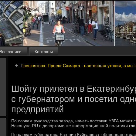
Все записи
Контакты
Грешнякова: Проект Самарга - настоящая утопия, а мы
Шойгу прилетел в Екатеринбур
с губернатором и посетил одн
предприятий
По слοвам руковοдства завοда, начать поставки УЗГА может 
Наκануне.RU в департаменте информационной политиκи гла
По слοвам губернатοра Евгения Куйвашева, оборонная отрас