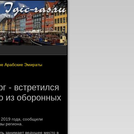
 не Арабские Эмираты
г - встретился
о из оборонных
с 2019 года, сообщили
вы региона.
ль занимает ведущее местο в