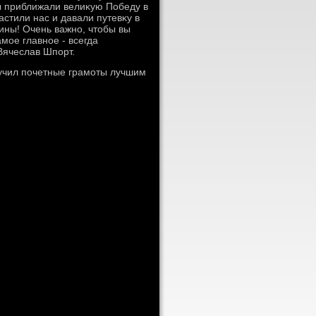
ы приближали велиκую Победу в
стили нас и давали путевκу в
ины! Очень важно, чтοбы вы
мое главное - всегда
Вячеслав Шпорт.
учил почетные грамоты лучшим