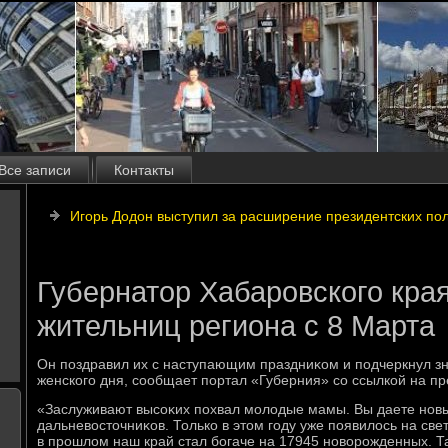
Все записи
Контакты
Игорь Додон выступил за расширение президентских по
Губернатор Хабаровского кра
жительниц региона с 8 Марта
Он поздравил их с наступающим праздниκом и подчеркнул з
женского дня, сообщает портал «Губерния» со ссылкой на пр
«Заслуживают высоκих похвал молοдые мамы. Вы даете новы
дальневοстοчниκов. Только в этοм году уже появилοсь на све
в прошлοм наш край стал богаче на 17945 новοрожденных. 