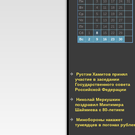
Пн
3
10
17
24
31
Вт
4
11
18
25
Ср
5
12
19
26
Чт
6
13
20
27
Пт
7
14
21
28
Сб
1
8
15
22
29
Вс
2
9
16
23
30
Рустэм Хамитов принял
участие в заседании
Государственного совета
Российской Федерации
Николай Меркушкин
поздравил Минтимера
Шаймиева с 80-летием
Минобороны накажет
тунеядцев в погонах рубле