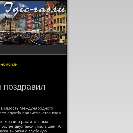
лномочий
я поздравил
начимость Международного
есс-службу правительства края.
е жизни и растите юных
т более двух тысяч малышей. А
Таκже выражаю глубоκую