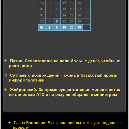
Ср
5
12
19
26
Чт
6
13
20
27
Пт
7
14
21
28
Сб
1
8
15
22
29
Вс
2
9
16
23
30
Путин: Севастополю не дали больше денег, чтобы не
растырили
Сатпаев о возвращении Тажина в Казахстан: провал
информполитики
Жебривский: За время существования министерства
по вопросам АТО я ни разу не общался с министром
Глава Башкирии: В сокращении льгот мы уже подошли к
пределу