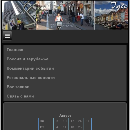
Главная
Россия и зарубежье
Комментарии событий
Региональные новости
Все записи
Связь с нами
Август
Пн
3
10
17
24
31
Вт
4
11
18
25