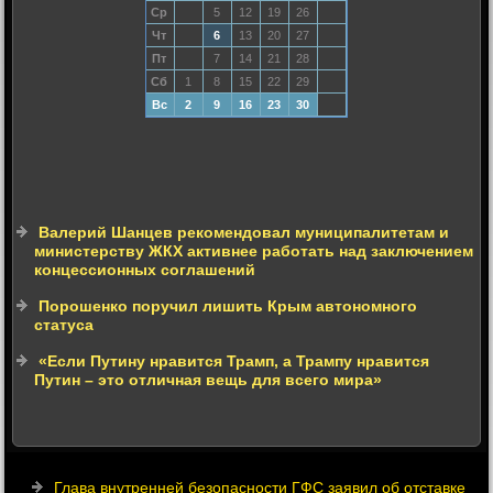
Ср
5
12
19
26
Чт
6
13
20
27
Пт
7
14
21
28
Сб
1
8
15
22
29
Вс
2
9
16
23
30
Валерий Шанцев рекомендовал муниципалитетам и
министерству ЖКХ активнее работать над заключением
концессионных соглашений
Порошенко поручил лишить Крым автономного
статуса
«Если Путину нравится Трамп, а Трампу нравится
Путин – это отличная вещь для всего мира»
Глава внутренней безопасности ГФС заявил об отставке