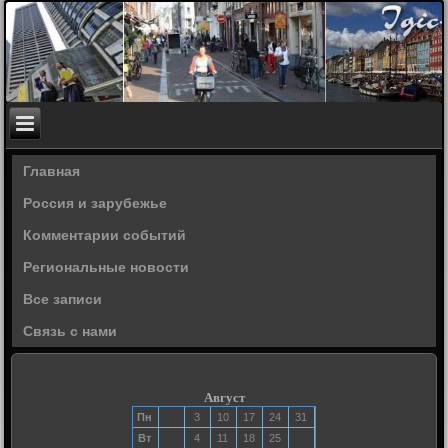
Главная
Россия и зарубежье
Комментарии событий
Региональные новости
Все записи
Связь с нами
Август
Пн
3
10
17
24
31
Вт
4
11
18
25