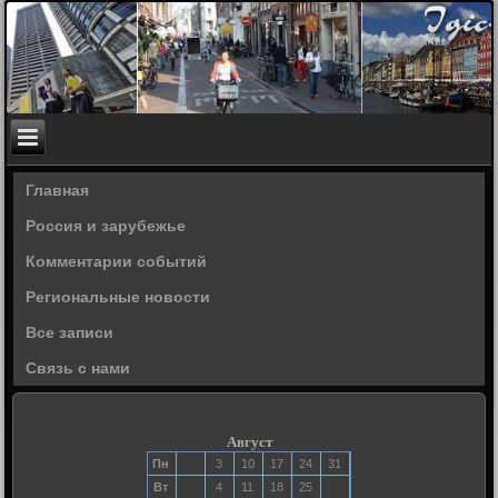
Главная
Россия и зарубежье
Комментарии событий
Региональные новости
Все записи
Связь с нами
Август
Пн
3
10
17
24
31
Вт
4
11
18
25