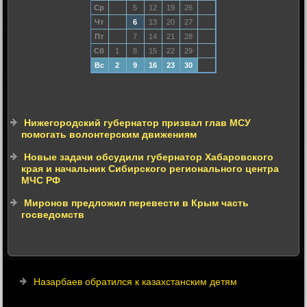
Ср
5
12
19
26
Чт
6
13
20
27
Пт
7
14
21
28
Сб
1
8
15
22
29
Вс
2
9
16
23
30
Нижегородский губернатор призвал глав МСУ
помогать волонтерским движениям
Новые задачи обсудили губернатор Хабаровского
края и начальник Сибирского регионального центра
МЧС РФ
Миронов предложил перевести в Крым часть
госведомств
Назарбаев обратился к казахстанским детям