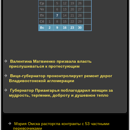
Ср
5
12
19
26
Чт
6
13
20
27
Пт
7
14
21
28
Сб
1
8
15
22
29
Вс
2
9
16
23
30
Валентина Матвиенко призвала власть
прислушиваться к протестующим
Вице-губернатор проконтролирует ремонт дорог
Владивостокской агломерации
Губернатор Приангарья поблагодарил женщин за
мудрость, терпение, доброту и душевное тепло
Мэрия Омска расторгла контракты с 53 частными
перевозчиками