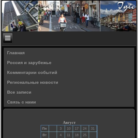
Главная
Россия и зарубежье
Комментарии событий
Региональные новости
Все записи
Связь с нами
Август
Пн
3
10
17
24
31
Вт
4
11
18
25