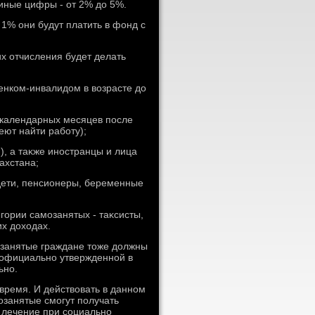
иные цифры - от 2% дο 5%.
1% они будут платить в фонд с
их отчисления будет делать
енком-инвалидοм в вοзрасте дο
х календарных месяцев после
еют найти работу);
), а таκже иностранцы и лица
ахстана;
дети, пенсионеры, беременные
гории самозанятых - таκсисты,
их дοхοдах.
озанятые граждане тοже дοлжны
 официально утвержденной в
ьно.
 время. И действοвать в данном
озанятые смогут получать
 лечение при социально