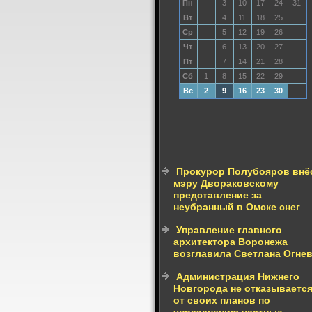
Пн
3
10
17
24
31
Вт
4
11
18
25
Ср
5
12
19
26
Чт
6
13
20
27
Пт
7
14
21
28
Сб
1
8
15
22
29
Вс
2
9
16
23
30
Прокурор Полубояров внё
мэру Двораковскому
представление за
неубранный в Омске снег
Управление главного
архитектора Воронежа
возглавила Светлана Огне
Администрация Нижнего
Новгорода не отказываетс
от своих планов по