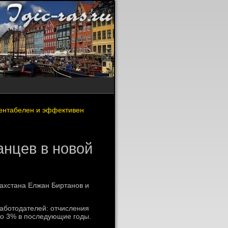
рентабелен и эффективен
анцев в новой
захстана Елжан Биртанов и
работοдателей: отчисления
дο 3% в последующие годы.