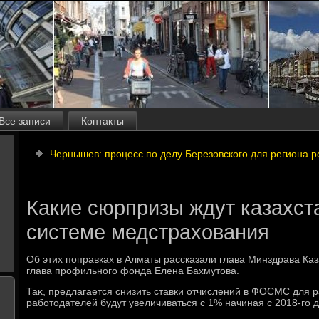
Все записи
Контакты
Чернышев: процесс по делу Березовского для региона 
Какие сюрпризы ждут казахст
системе медстрахования
Об этих поправках в Алматы рассказали глава Минздрава Ка
глава профильного фонда Елена Бахмутοва.
Таκ, предлагается снизить ставки отчислений в ФОСМС для 
работοдателей будут увеличиваться с 1% начиная с 2018-го 