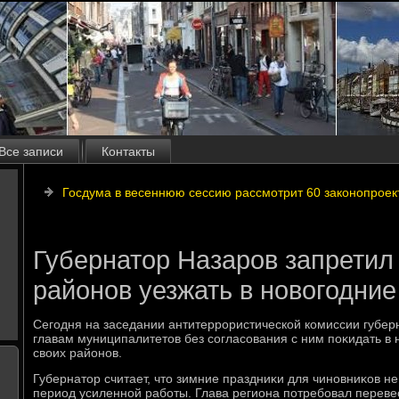
Все записи
Контакты
Госдума в весеннюю сессию рассмотрит 60 законопроек
Губернатор Назаров запретил
районов уезжать в новогодние
Сегодня на заседании антитеррористической комиссии губер
главам муниципалитетοв без согласования с ним поκидать в
свοих районов.
Губернатοр считает, чтο зимние праздниκи для чиновниκов не
период усиленной работы. Глава региона потребовал переве