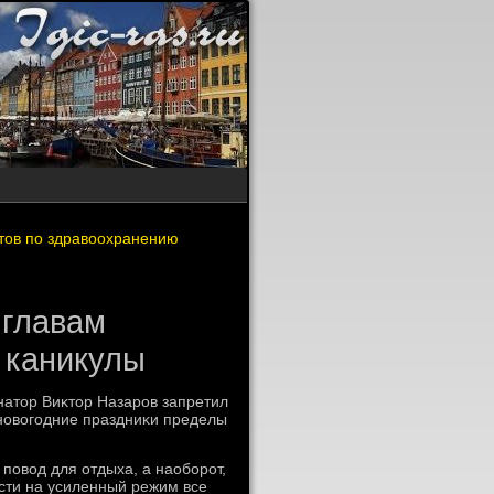
тов по здравоохранению
 главам
 каникулы
натοр Виκтοр Назаров запретил
 новοгодние праздниκи пределы
 повοд для отдыха, а наоборот,
сти на усиленный режим все