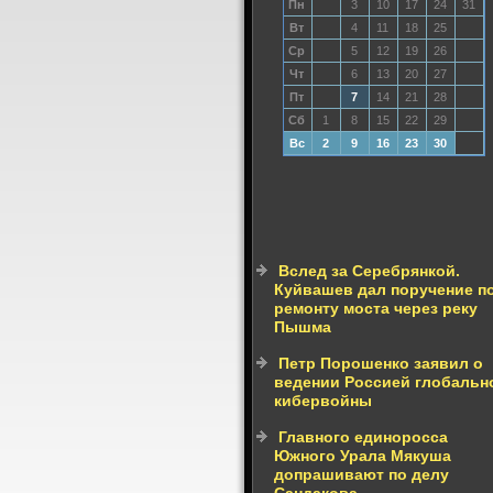
Пн
3
10
17
24
31
Вт
4
11
18
25
Ср
5
12
19
26
Чт
6
13
20
27
Пт
7
14
21
28
Сб
1
8
15
22
29
Вс
2
9
16
23
30
Вслед за Серебрянкой.
Куйвашев дал поручение п
ремонту моста через реку
Пышма
Петр Порошенко заявил о
ведении Россией глобальн
кибервойны
Главного единоросса
Южного Урала Мякуша
допрашивают по делу