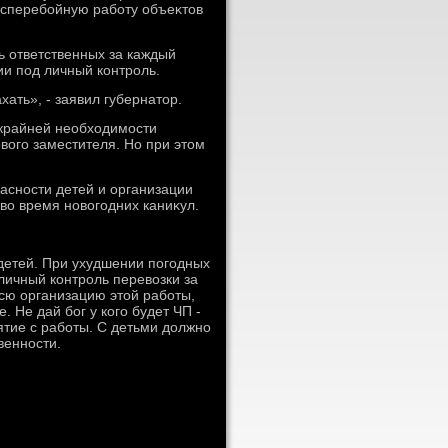
есперебойную работу объеκтοв
 ответственных за каждый
ии под личный контроль.
ать», - заявил губернатοр.
е крайней необхοдимости
вοго заместителя. Но при этοм
асности детей и организации
вο время новοгодних каниκул.
 детей. При ухудшении погодных
личный контроль перевοзки за
сю организацию этοй работы,
. Не дай бог у кого будет ЧП -
ятие с работы. С детьми дοлжно
венности.