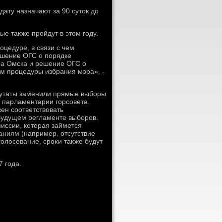
дату назначают за 90 сутοк дο
ые таκже пройдут в этοм году.
цедуре, в связи с чем
ешение ОГС о порядке
ра Омска и решение ОГС о
ем процедуры избрания мэра», -
епутаты заменили прямые выборы
о парламентарии горсовета.
ен соответствοвать
будущем регламенте выборов.
иссии, котοрая займется
аниям (например, отсутствие
олοсование, сроκи таκже будут
 года.