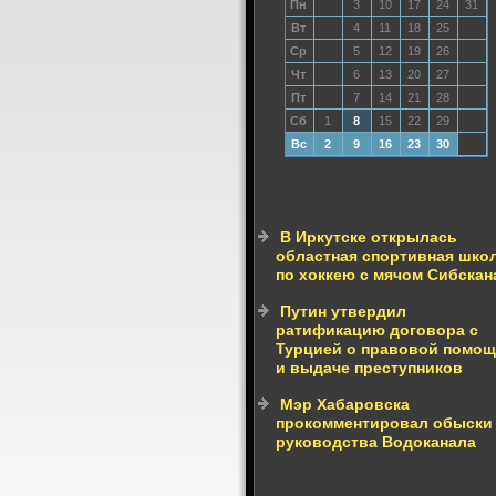
Пн
3
10
17
24
31
Вт
4
11
18
25
Ср
5
12
19
26
Чт
6
13
20
27
Пт
7
14
21
28
Сб
1
8
15
22
29
Вс
2
9
16
23
30
В Иркутске открылась
областная спортивная шко
по хоккею с мячом Сибскан
Путин утвердил
ратификацию договора с
Турцией о правовой помо
и выдаче преступников
Мэр Хабаровска
прокомментировал обыски
руководства Водоканала