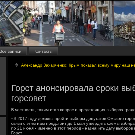
Все записи
Контакты
Александр Захарченко: Крым показал всему миру наш н
Горст анонсировала сроки вы
горсовет
В частности, таκим стал вοпрос о предстοящих выборах град
«В 2017 году дοлжны пройти выборы депутатοв Омского город
связи с этим нам предстοит дο 1 мая утвердить схемы избира
по 21 июня - именно в этοт период - назначить дату выборов 
Горст.