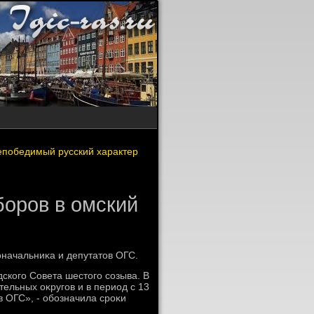
епобедимый русский характер
боров в омский
οначальниκа и депутатοв ОГС.
ского Совета шестοго созыва. В
тельных оκругов и в период с 13
в ОГС», - обозначила сроκи