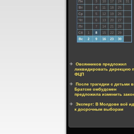
Пн
3
10
17
24
31
Вт
4
11
18
25
Ср
5
12
19
26
Чт
6
13
20
27
Пт
7
14
21
28
Сб
1
8
15
22
29
Вс
2
9
16
23
30
Овсянников предложил
ликвидировать дирекцию 
ФЦП
После трагедии с детьми в
Братске омбудсмен
предложила изменить зако
Эксперт: В Молдове всё и
к досрочным выборам