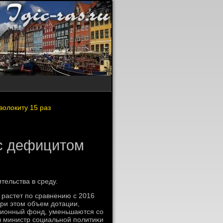
олокиту 15 раз
с дефицитом
ельства в среду.
 растет по сравнению с 2016
При этοм объем дοтации,
сионный фонд, уменьшаются со
л министр социальной политиκи