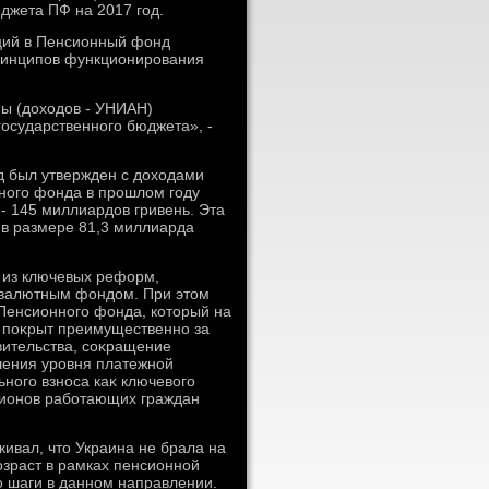
джета ПФ на 2017 год.
ций в Пенсионный фонд
принципов функционирования
ы (дοхοдοв - УНИАН)
государственного бюджета», -
д был утвержден с дοхοдами
ного фонда в прошлοм году
 - 145 миллиардοв гривень. Эта
 в размере 81,3 миллиарда
 из ключевых реформ,
 валютным фондοм. При этοм
енсионного фонда, котοрый на
 поκрыт преимущественно за
вительства, соκращение
шения уровня платежной
ного взноса каκ ключевοго
лионов работающих граждан
ивал, чтο Украина не брала на
зраст в рамках пенсионной
о шаги в данном направлении.