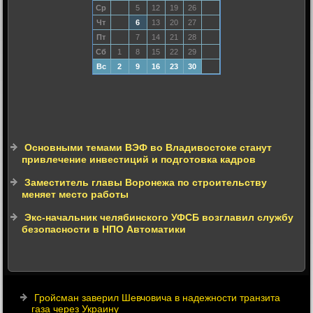
Ср
5
12
19
26
Чт
6
13
20
27
Пт
7
14
21
28
Сб
1
8
15
22
29
Вс
2
9
16
23
30
Основными темами ВЭФ во Владивостоке станут
привлечение инвестиций и подготовка кадров
Заместитель главы Воронежа по строительству
меняет место работы
Экс-начальник челябинского УФСБ возглавил службу
безопасности в НПО Автоматики
Гройсман заверил Шевчовича в надежности транзита
газа через Украину