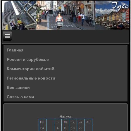
Главная
Россия и зарубежье
Комментарии событий
Региональные новости
Все записи
Связь с нами
Август
Пн
3
10
17
24
31
Вт
4
11
18
25