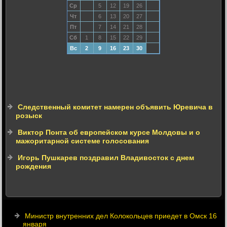
Ср
5
12
19
26
Чт
6
13
20
27
Пт
7
14
21
28
Сб
1
8
15
22
29
Вс
2
9
16
23
30
Следственный комитет намерен объявить Юревича в
розыск
Виктор Понта об европейском курсе Молдовы и о
мажоритарной системе голосования
Игорь Пушкарев поздравил Владивосток с днем
рождения
Министр внутренних дел Колокольцев приедет в Омск 16
января